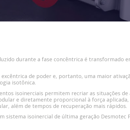
duzido durante a fase concêntrica é transformado em
excêntrica de poder e, portanto, uma maior ativaçã
ogia isotônica.
ntos isoinerciais permitem recriar as situações de
odular e diretamente proporcional à força aplicada,
lar, além de tempos de recuperação mais rápidos.
m sistema isoinercial de última geração Desmotec P