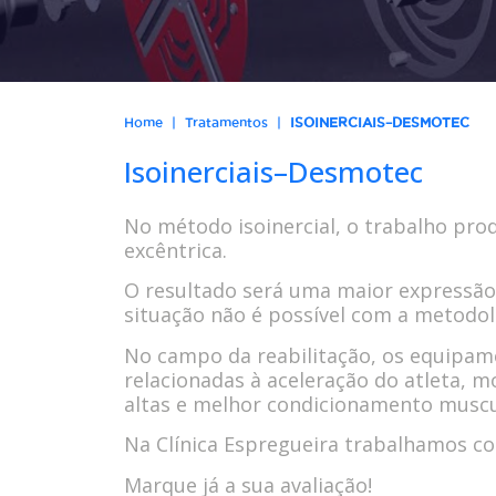
|
|
Home
Tratamentos
ISOINERCIAIS–DESMOTEC
Isoinerciais–Desmotec
No método isoinercial, o trabalho pro
excêntrica.
O resultado será uma maior expressão 
situação não é possível com a metodol
No campo da reabilitação, os equipame
relacionadas à aceleração do atleta, m
altas e melhor condicionamento muscu
Na Clínica Espregueira trabalhamos co
Marque já a sua avaliação!