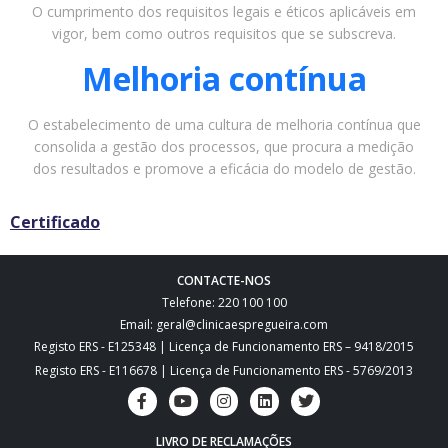
O cumprimento dos requisitos legais e éticos aplicáveis em
vigor, bem como outros requisitos que se subscreva.
Melhoria contínua
O estabelecimento de uma cultura de melhoria contínua que
consolida a gestão dos processos, que procura a medição
dos resultados e promove a eficácia do modelo de gestão.
Certificado
CONTACTE-NOS
Telefone: 220 100 100
Email: geral@clinicaespregueira.com
Registo ERS - E125348 | Licença de Funcionamento ERS – 9418/2015
Registo ERS - E116678 | Licença de Funcionamento ERS - 5769/2013
LIVRO DE RECLAMAÇÕES