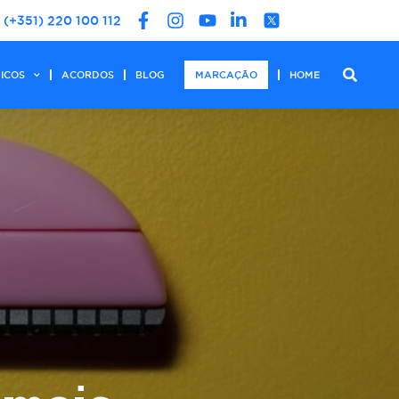
(+351) 220 100 112
DICOS
ACORDOS
BLOG
MARCAÇÃO
HOME