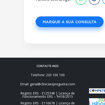
MARQUE A SUA CONSULTA
CONTACTE-NOS
Telefone: 220 100 100
Email: geral@clinicaespregueira.com
Registo ERS - E125348 | Licença de
Funcionamento ERS – 9418/2015
Registo ERS - E116678 | Licença de