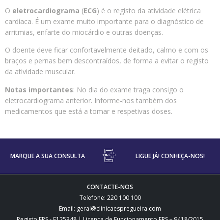
O
eletrocardiograma
(
ECG
) é o registo da atividade elétrica
cardíaca. É um exame muito importante para o diagnóstico de
arritmias, enfarte do miocárdio e outras doenças.
O doente deve ficar confortavelmente deitado, calmo e com os
braços e pernas bem descontraídos, de forma a evitar o registo
da atividade muscular.
Notas importantes
: No dia do exame traga consigo o
eletrocardiograma anterior. Informe-nos também dos
medicamentos que está a tomar e respetivas doses.
MARQUE A SUA CONSULTA
LIGUE JÁ! CONHEÇA-NOS!
CONTACTE-NOS
Telefone: 220 100 100
Email: geral@clinicaespregueira.com
Registo ERS - E125348 | Licença de Funcionamento ERS – 9418/2015