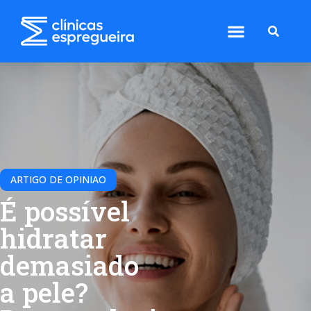
ARTIGO DE OPINIAO
É possível
hidratar
demasiado
a pele?