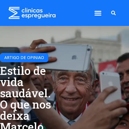
ARTIGO DE OPINIAO
Estilo de
vida
saudável.
O que nos
deixa
Marcelo