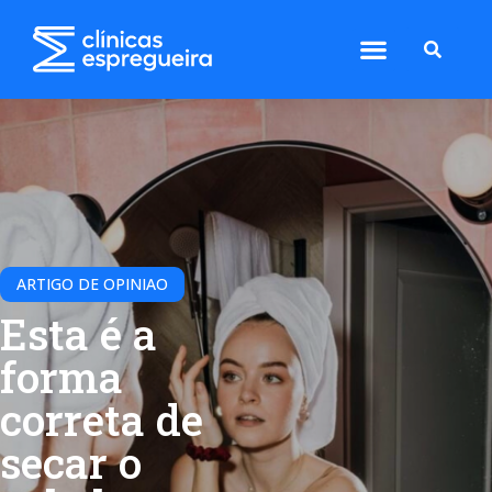
ARTIGO DE OPINIAO
Esta é a
forma
correta de
secar o