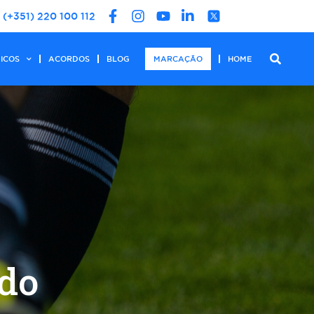
(+351) 220 100 112
DICOS
ACORDOS
BLOG
MARCAÇÃO
HOME
 do