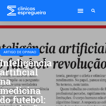
ARTIGO DE OPINIAO
Inteligência
artificial
na
medicina
do futebol: