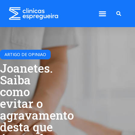
ARTIGO DE OPINIAO
Joanetes.
Saiba
como
evitar o
agravamento
desta que