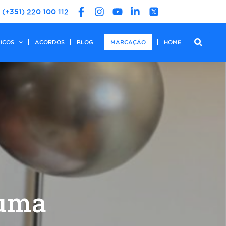
(+351) 220 100 112
DICOS
ACORDOS
BLOG
MARCAÇÃO
HOME
numa