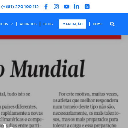
(+351) 220 100 112
DICOS
ACORDOS
BLOG
MARCAÇÃO
HOME