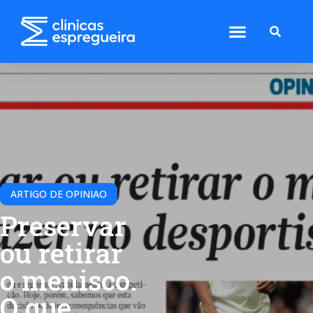
ARTIGO DE OPINIAO
Preservar
ou retirar
o menisco.
O que