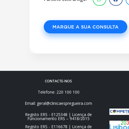
MARQUE A SUA CONSULTA
CONTACTE-NOS
Telefone: 220 100 100
Email: geral@clinicaespregueira.com
Registo ERS - E125348 | Licença de
Funcionamento ERS – 9418/2015
Registo ERS - E116678 | Licença de