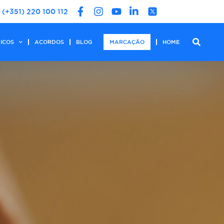
(+351) 220 100 112
DICOS
ACORDOS
BLOG
MARCAÇÃO
HOME