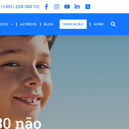
(+351) 220 100 112
DICOS
ACORDOS
BLOG
MARCAÇÃO
HOME
30 não