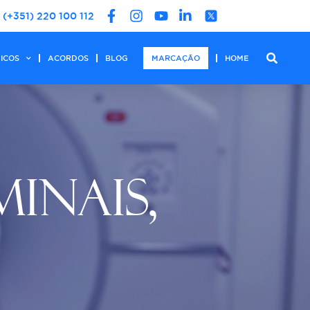
(+351) 220 100 112
DICOS
ACORDOS
BLOG
MARCAÇÃO
HOME
MINAIS,