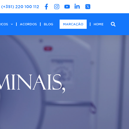
(+351) 220 100 112
DICOS
ACORDOS
BLOG
MARCAÇÃO
HOME
MINAIS,