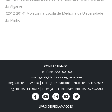
do Algarve
 (2012-2014) Monitor na Escola de Medicina da Universidade
do Minho
CONTACTE-NOS
Telefone: 220 100 100
Email: geral@clinicaespregueira.com
Registo ERS - E125348 | Licença de Funcionamento ERS – 9418/2015
Registo ERS - E116678 | Licença de Funcionamento ERS - 5769/2013
LIVRO DE RECLAMAÇÕES