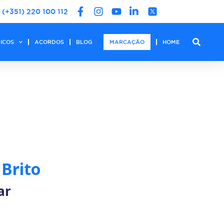
(+351) 220 100 112
DICOS
ACORDOS
BLOG
MARCAÇÃO
HOME
 Brito
ar