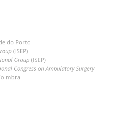
de do Porto
Group
(ISEP)
ional Group
(ISEP)
tional Congress on Ambulatory Surgery
 Coimbra