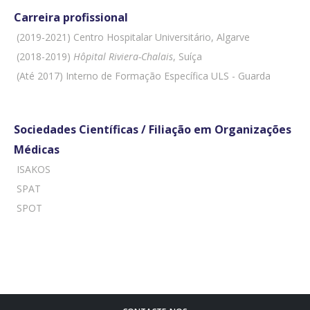
Carreira profissional
 (2019-2021) Centro Hospitalar Universitário, Algarve
 (2018-2019)
Hôpital Riviera-Chalais
, Suíça
 (Até 2017) Interno de Formação Específica ULS - Guarda
Sociedades Científicas / Filiação em Organizações
Médicas
 ISAKOS
 SPAT
 SPOT