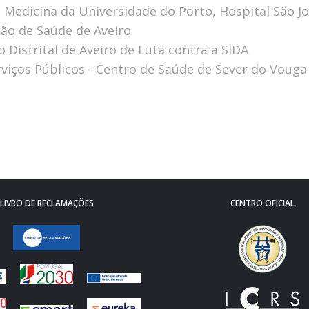
e Medicina da Universidade do Porto, Hospital São J
ião de Saúde de Aveiro
 Distrital de Aveiro de Luta contra a SIDA
rviços Públicos - Centro de Saúde de Sever do Vouga
LIVRO DE RECLAMAÇÕES
CENTRO OFICIAL