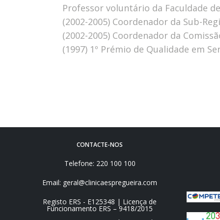
 Professor voluntário da Faculdade d
 (2002-2005) Coordenador da Sub-Reg
 (2002-2005) Coordenador da Comissão
 (1997) 1º Prémio de Qualidade em Se
CONTACTE-NOS
Telefone: 220 100 100
Email: geral@clinicaespregueira.com
Registo ERS - E125348 | Licença de
Funcionamento ERS – 9418/2015