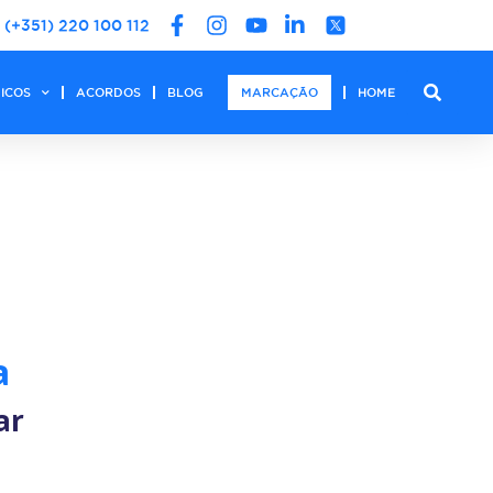
(+351) 220 100 112
DICOS
ACORDOS
BLOG
MARCAÇÃO
HOME
a
ar