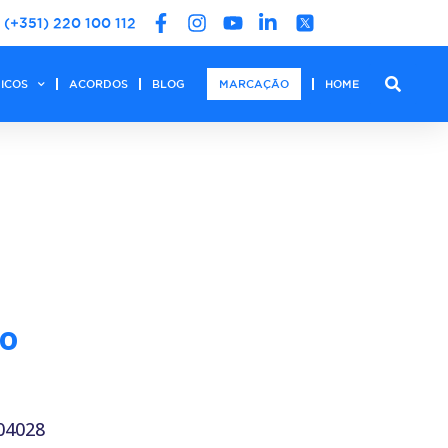
(+351) 220 100 112
DICOS
ACORDOS
BLOG
MARCAÇÃO
HOME
do
04028