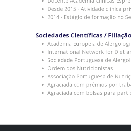
Docente Academia Clínicas Espre
Desde 2015 - Atividade clínica pr
2014 - Estágio de formação no Se
Sociedades Científicas / Filia
Academia Europeia de Alergolog
International Network for Diet an
Sociedade Portuguesa de Alergolo
Ordem dos Nutricionistas
Associação Portuguesa de Nutri
Agraciada com prémios por trabal
Agraciada com bolsas para parti