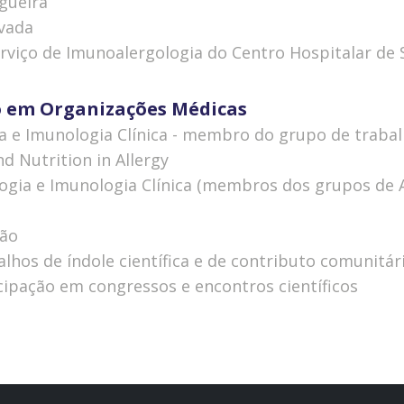
gueira
ivada
rviço de Imunoalergologia do Centro Hospitalar de 
ção em Organizações Médicas
ia e Imunologia Clínica - membro do grupo de trab
d Nutrition in Allergy
gia e Imunologia Clínica (membros dos grupos de Al
ção
hos de índole científica e de contributo comunitár
cipação em congressos e encontros científicos