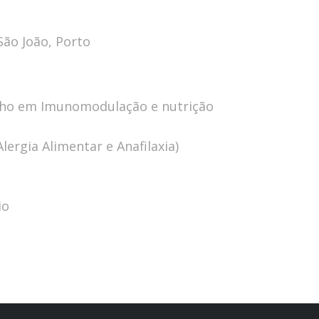
São João, Porto
alho em Imunomodulação e nutrição
ergia Alimentar e Anafilaxia)
io