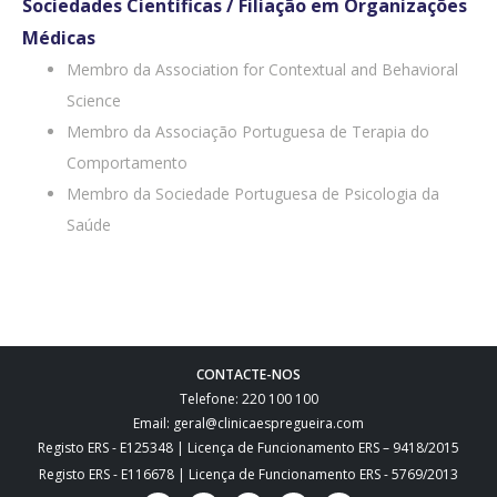
Sociedades Científicas / Filiação em Organizações
Médicas
Membro da Association for Contextual and Behavioral
Science
Membro da Associação Portuguesa de Terapia do
Comportamento
Membro da Sociedade Portuguesa de Psicologia da
Saúde
CONTACTE-NOS
Telefone: 220 100 100
Email: geral@clinicaespregueira.com
Registo ERS - E125348 | Licença de Funcionamento ERS – 9418/2015
Registo ERS - E116678 | Licença de Funcionamento ERS - 5769/2013