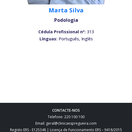
Marta Silva
Podologia
Cédula Profissional nº:
313
Línguas:
Português, Inglês
CONTACTE-NOS
Telefone: 220 100 100
Email: geral@clinicaespregueira.com
Registo ERS - E125348 | Licença de Funcionamento ERS – 9418/2015