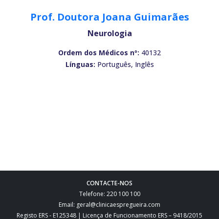
Prof. Doutora Joana Guimarães
Neurologia
Ordem dos Médicos nº:
40132
Línguas:
Português, Inglês
CONTACTE-NOS
Telefone: 220 100 100
Email: geral@clinicaespregueira.com
Registo ERS - E125348 | Licença de Funcionamento ERS – 9418/2015