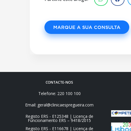
MARQUE A SUA CONSULTA
CONTACTE-NOS
Telefone: 220 100 100
Email: geral@clinicaespregueira.com
Registo ERS - E125348 | Licença de
Funcionamento ERS – 9418/2015
Registo ERS - E116678 | Licença de