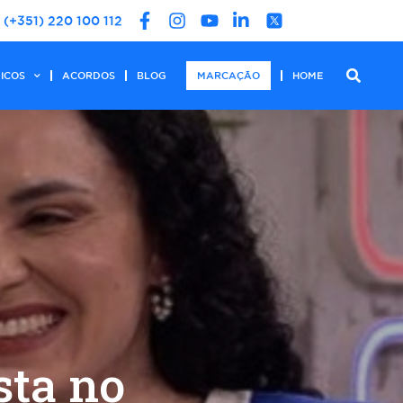
(+351) 220 100 112
DICOS
ACORDOS
BLOG
MARCAÇÃO
HOME
sta no