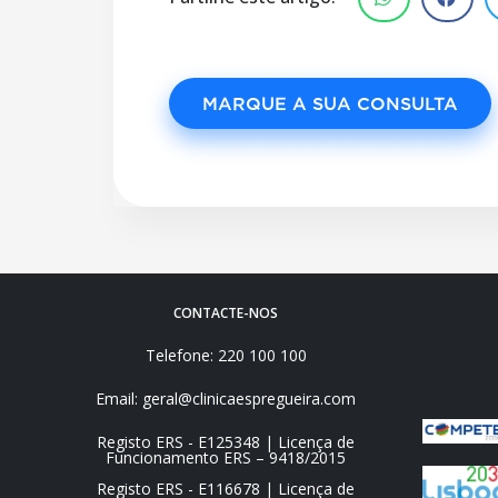
MARQUE A SUA CONSULTA
CONTACTE-NOS
Telefone: 220 100 100
Email: geral@clinicaespregueira.com
Registo ERS - E125348 | Licença de
Funcionamento ERS – 9418/2015
Registo ERS - E116678 | Licença de