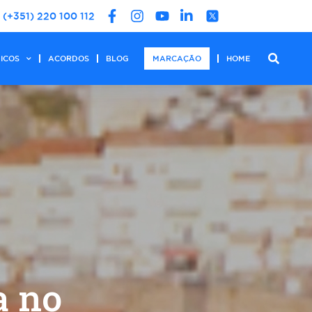
(+351) 220 100 112
DICOS
ACORDOS
BLOG
MARCAÇÃO
HOME
a no