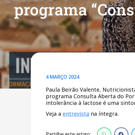
programa “Consu
4 MARÇO 2024
Paula Beirão Valente, Nutricionist
programa Consulta Aberta do Porto
intolerância à lactose é uma sint
Veja a
entrevista
na íntegra.
Partilhe este artigo: