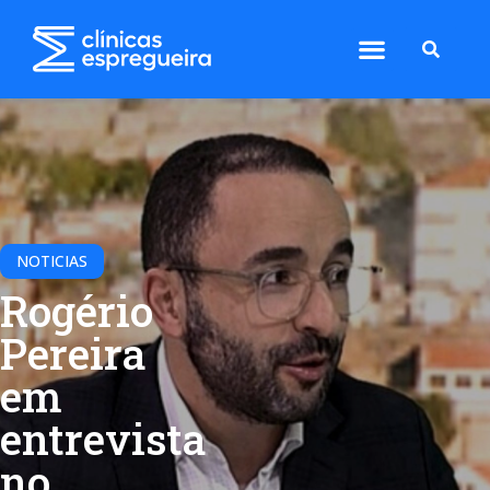
NOTICIAS
Rogério
Pereira
em
entrevista
no