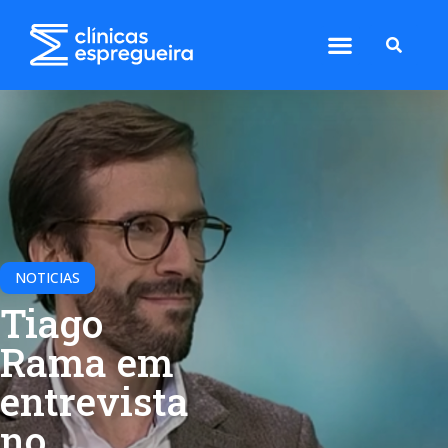
NOTICIAS
Tiago
Rama em
entrevista
no