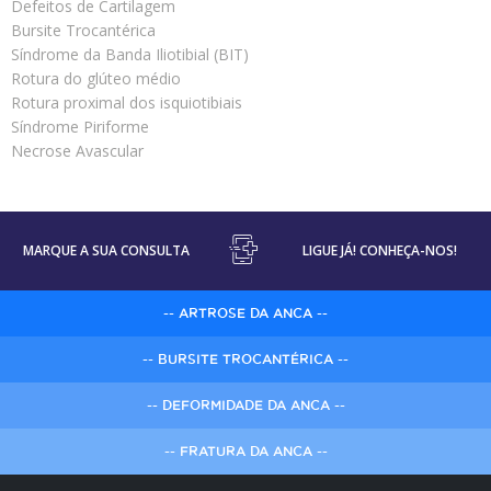
Defeitos de Cartilagem
Bursite Trocantérica
Síndrome da Banda Iliotibial (BIT)
Rotura do glúteo médio
Rotura proximal dos isquiotibiais
Síndrome Piriforme
Necrose Avascular
MARQUE A SUA CONSULTA
LIGUE JÁ! CONHEÇA-NOS!
-- ARTROSE DA ANCA --
-- BURSITE TROCANTÉRICA --
-- DEFORMIDADE DA ANCA --
-- FRATURA DA ANCA --