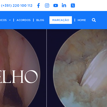
(+351) 220 100 112
DICOS
ACORDOS
BLOG
MARCAÇÃO
HOME
ELHO