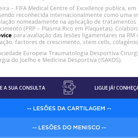
ira – FIFA Medical Centre of Excellence publica, em 
, sendo reconhecida internacionalmente como uma in
ulação nomeadamente na aplicação de tratamentos b
cimento (PRP – Plasma Rico em Plaquetas). Colaboro
evice
para avaliação das lesões ligamentares na RM 
ção, factores de crescimento, stem cells, colagénio
iedade Europeia Traumatologia Desportiva Cirurgia
gia do Joelho e Medicina Desportiva (ISAKOS).
 A SUA CONSULTA
LIGUE JÁ! CONHEÇ
-- LESÕES DA CARTILAGEM --
-- LESÕES DO MENISCO --