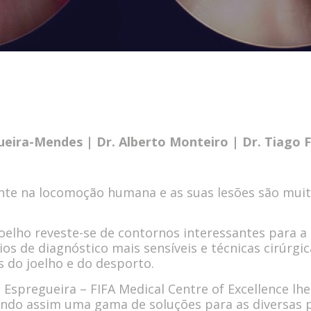
gueira-Mendes |
Dr. Alberto Monteiro | Dr. Tiago 
nte na locomoção humana e as suas lesões são mui
o joelho reveste-se de contornos interessantes par
s de diagnóstico mais sensíveis e técnicas cirúrg
s do joelho e do desporto.
ca Espregueira – FIFA Medical Centre of Excellence l
tando assim uma gama de soluções para as diversas 