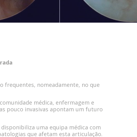
Frada
to frequentes, nomeadamente, no que
a a comunidade médica, enfermagem e
icas pouco invasivas apontam um futuro
he disponibiliza uma equipa médica com
patologias que afetam esta articulação.