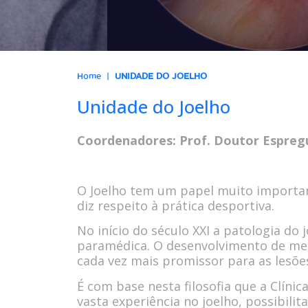
|
Home
UNIDADE DO JOELHO
Unidade do Joelho
Coordenadores:
Prof. Doutor Espre
O Joelho tem um papel muito importa
diz respeito à prática desportiva.
No início do século XXI a patologia d
paramédica. O desenvolvimento de meio
cada vez mais promissor para as lesõe
É com base nesta filosofia que a Clíni
vasta experiência no joelho, possibili