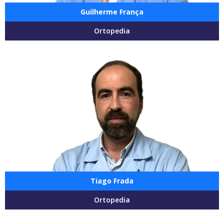
Guilherme França
Ortopedia
Tiago Frada
Ortopedia