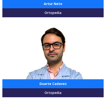
Artur Neto
Ortopedia
Duarte Cadavez
Ortopedia